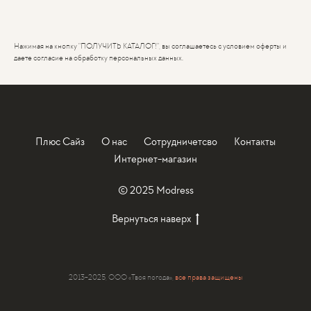
Нажимая на кнопку "ПОЛУЧИТЬ КАТАЛОГ!", вы соглашаетесь с условием оферты и
даете согласие на обработку персональных данных.
Плюс Сайз
О нас
Сотрудничетсво
Контакты
Интернет-магазин
© 2025 Modress
Вернуться наверх
2013-2025, ООО «Твоя погода»,
все права защищены